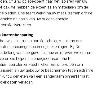
oen. Of u nu op zoek bent naar het isoleren van uw
 of dak, wij hebben de expertise en materialen om de
ng te bieden. Ons team werkt nauw met u samen om de
bepalen op basis van uw budget, energie-
n comfortvereisten.
en kostenbesparing
bouw is niet alleen comfortabeler, maar kan ook
 kostenbesparingen op energierekeningen. Bij De
t belang van energie-efficiëntie en streven we ernaar
everen die helpen de energieconsumptie te
atiematerialen en -technieken zijn ontworpen om
maliseren en uw gebouw te beschermen tegen extreme
r kunt u genieten van een aangenaam binnenklimaat
rgiekosten verlagen.