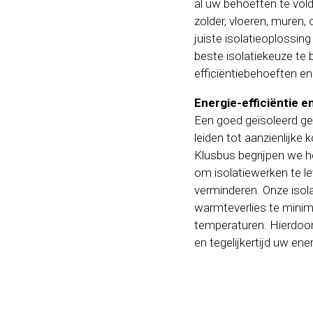
al uw behoeften te vold
zolder, vloeren, muren,
juiste isolatieoplossi
beste isolatiekeuze te 
efficiëntiebehoeften e
Energie-efficiëntie 
Een goed geïsoleerd ge
leiden tot aanzienlijke
Klusbus begrijpen we he
om isolatiewerken te l
verminderen. Onze isol
warmteverlies te mini
temperaturen. Hierdoo
en tegelijkertijd uw ene